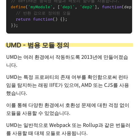
// define은 종속성 배열과 팩토리 함수를 사용합니다.
define
(
'myModule'
,
[
'dep1'
,
'dep2'
]
,
function
(
dep1
,
// 반환 값으로 정의된 모듈
return
function
(
)
{
}
;
}
)
;
UMD - 범용 모듈 정의
UMD는 여러 환경에서 작동하도록 2013년에 만들어졌습
니다.
UMD는 특정 프로퍼티의 존재 여부를 확인함으로써 런타
임을 탐지하는 래핑 IIFE가 있으며, AMD 또는 CJS를 사용
했습니다.
이를 통해 다양한 환경에서 호환성 문제에 대한 걱정 없이
모듈을 사용할 수 있었습니다.
UMD는 일반적으로 Webpack 또는 Rollup과 같은 번들러
를 사용할 때 대체 모듈로 사용됩니다.